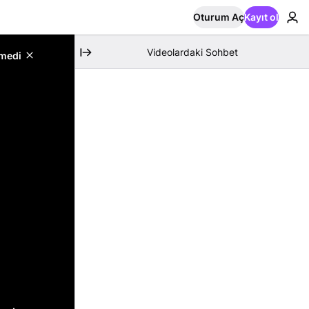
Oturum Aç
Kayıt ol
Videolardaki Sohbet
emedi