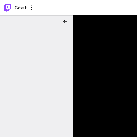
⌥
P
Gözat