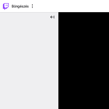
⌥
P
Böngészés