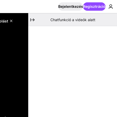
Bejelentkezés
Regisztráció
Chatfunkció a videók alatt
olást