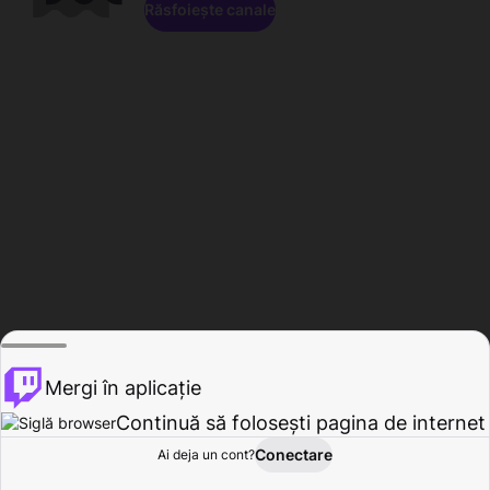
Răsfoiește canale
Mergi în aplicație
Continuă să folosești pagina de internet
Conectare
Ai deja un cont?
Acasă
Răsfoire
Activitate
Profil