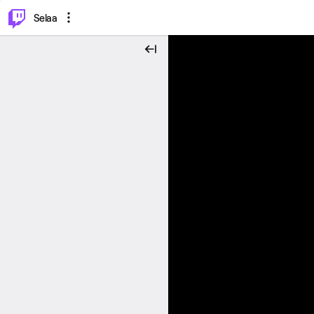
⌥
P
Selaa