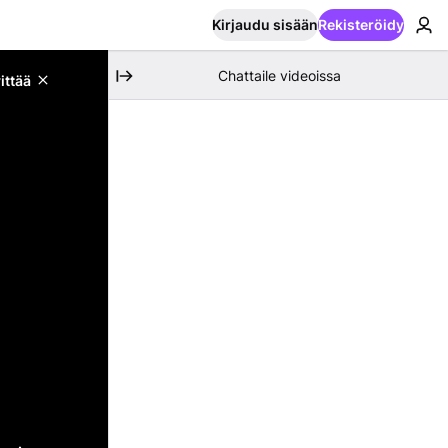
Kirjaudu sisään
Rekisteröidy
Chattaile videoissa
ittää