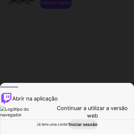
Procurar canais
Abrir na aplicação
Continuar a utilizar a versão
web
Iniciar sessão
Já tens uma conta?
Página inicial
Procurar
Atividade
Perfil