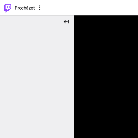
..
⌥
P
Procházet