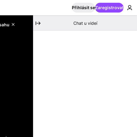
Přihlásit se
Zaregistrovat
Chat u videí
bsahu