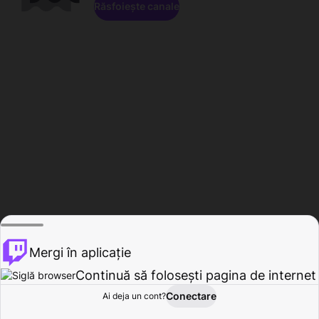
Răsfoiește canale
Mergi în aplicație
Continuă să folosești pagina de internet
Conectare
Ai deja un cont?
Acasă
Răsfoire
Activitate
Profil