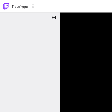
..
⌥
P
Περιήγηση