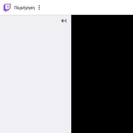
..
⌥
P
Περιήγηση