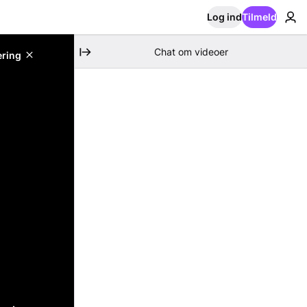
Log ind
Tilmeld
Chat om videoer
ering