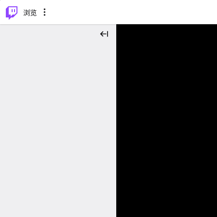
⌥
P
浏览