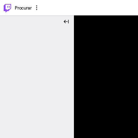
.
⌥
P
Procurar