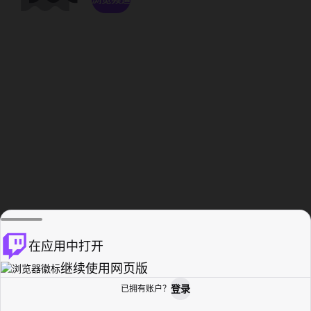
在应用中打开
继续使用网页版
登录
已拥有账户？
主页
浏览
活动纪录
个人资料