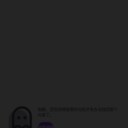
抱歉。您恐怕得搭乘时光机才有办法找回那个
内容了。
浏览频道