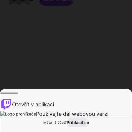
Otevřít v aplikaci
Používejte dál webovou verzi
Přihlásit se
Máte již účet?
Domů
Procházet
Aktivita
Profil