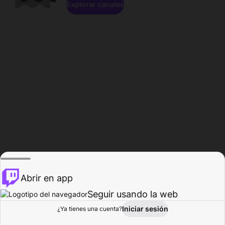
Explorar canales
Abrir en app
Seguir usando la web
Iniciar sesión
Página del
¿Ya tienes una cuenta?
Explorar
Actividad
Perfil
Creador