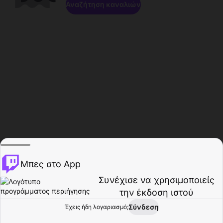
Αναζήτηση καναλιών
Μπες στο App
Συνέχισε να χρησιμοποιείς
την έκδοση ιστού
Σύνδεση
Έχεις ήδη λογαριασμό;
Αρχική σελίδα
Περιήγηση
Δραστηριότητα
Προφίλ