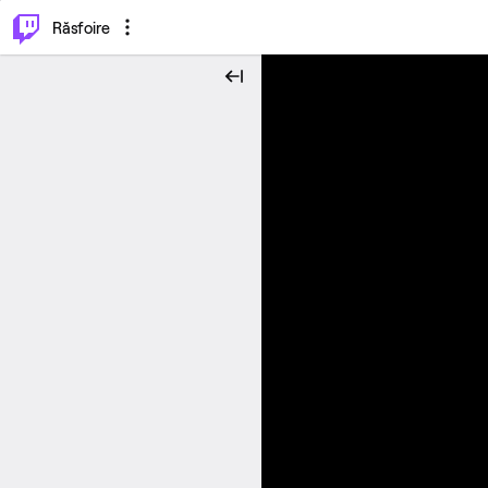
⌥
P
Răsfoire