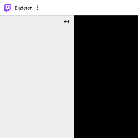
⌥
P
Bladeren