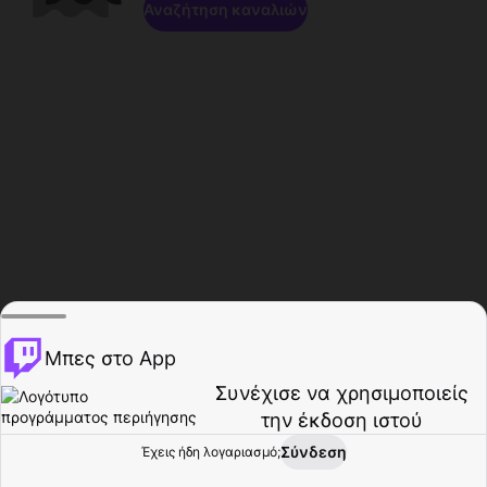
Αναζήτηση καναλιών
Μπες στο App
Συνέχισε να χρησιμοποιείς
την έκδοση ιστού
Σύνδεση
Έχεις ήδη λογαριασμό;
Αρχική σελίδα
Περιήγηση
Δραστηριότητα
Προφίλ