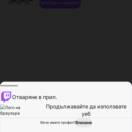
Преглед на каналите
Отваряне в прил.
Продължавайте да използвате
уеб
Влизане
Вече имате профил?
Начало
Преглед
Активност
Профил