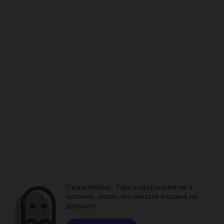
Съжаляваме. Това съдържание не е
налично, освен ако нямате машина на
времето.