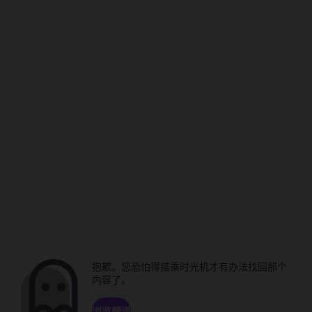
抱歉。您恐怕得搭乘时光机才有办法找回那个
内容了。
浏览频道