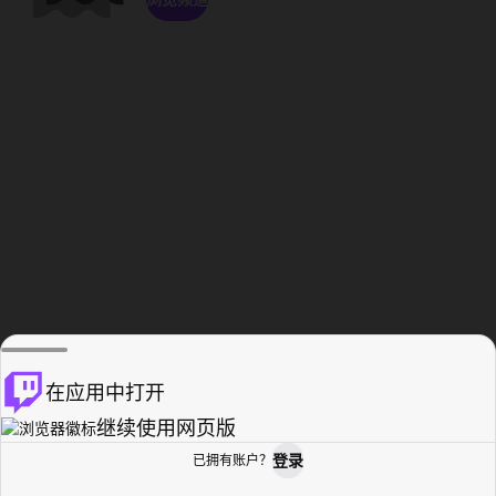
在应用中打开
继续使用网页版
登录
已拥有账户？
主页
浏览
活动纪录
个人资料