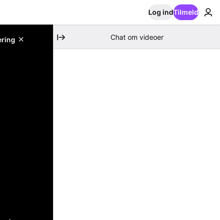
Log ind
Tilmeld
Chat om videoer
ering