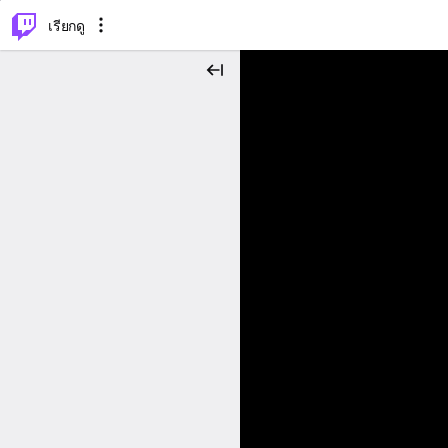
⌥
P
เรียกดู