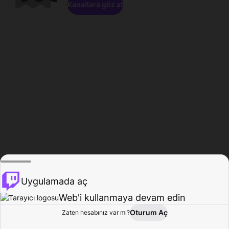
Kanallara göz at
Uygulamada aç
Web'i kullanmaya devam edin
Oturum Aç
Zaten hesabınız var mı?
Ana Sayfa
Gözat
Aktivite
Profil