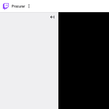
.
⌥
P
Procurar