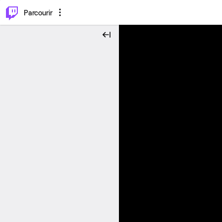
⌥
P
Parcourir