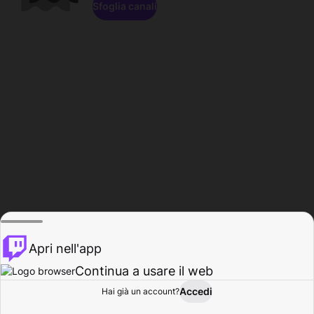
Sfoglia canali
Apri nell'app
Continua a usare il web
Accedi
Hai già un account?
Base
Sfoglia
Attività
Profilo