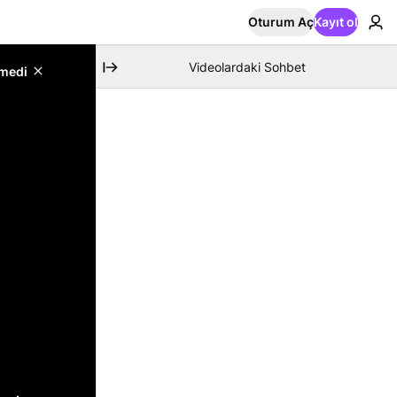
Oturum Aç
Kayıt ol
Videolardaki Sohbet
emedi