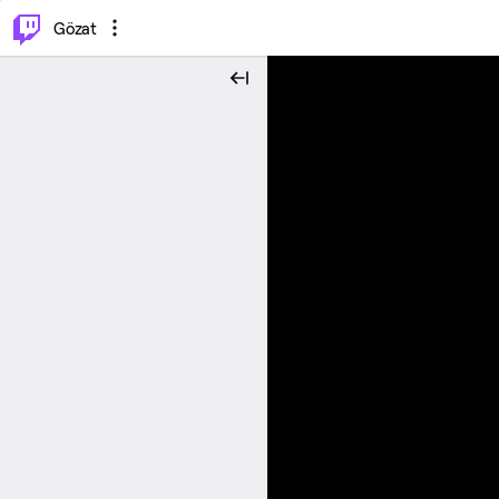
⌥
P
Gözat