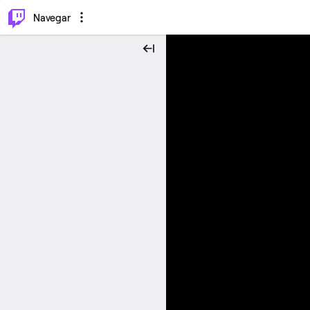
⌥
P
Navegar