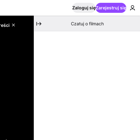
Zaloguj się
Zarejestruj się
Czatuj o filmach
reści