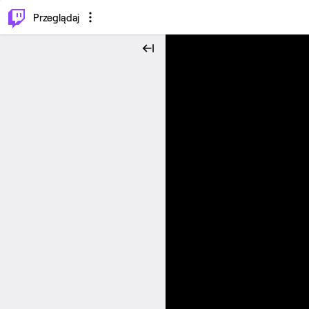
…
⌥
P
Przeglądaj