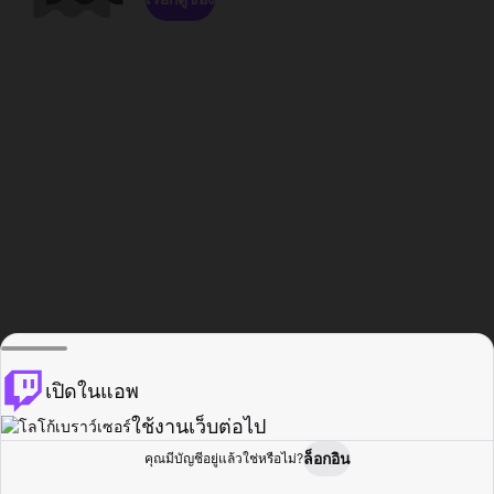
เปิดในแอพ
ใช้งานเว็บต่อไป
ล็อกอิน
คุณมีบัญชีอยู่แล้วใช่หรือไม่?
หน้าแรก
เรียกดู
กิจกรรม
โปรไฟล์