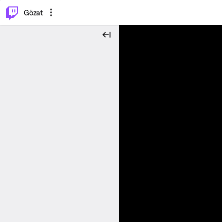
⌥
P
Gözat