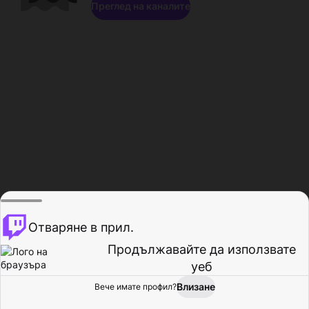
Преглед на каналите
Отваряне в прил.
Продължавайте да използвате
уеб
Влизане
Вече имате профил?
Начало
Преглед
Активност
Профил