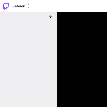
⌥
P
Bladeren