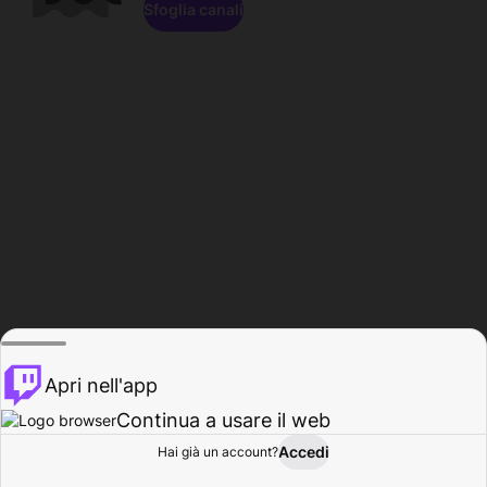
Sfoglia canali
Apri nell'app
Continua a usare il web
Accedi
Hai già un account?
Base
Sfoglia
Attività
Profilo