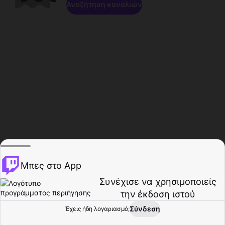
Αναζήτηση καναλιών
Μπες στο App
Συνέχισε να χρησιμοποιείς
την έκδοση ιστού
Σύνδεση
Έχεις ήδη λογαριασμό;
Αρχική σελίδα
Περιήγηση
Δραστηριότητα
Προφίλ