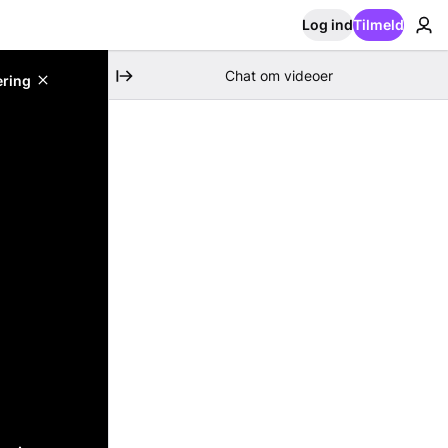
Log ind
Tilmeld
Chat om videoer
ering