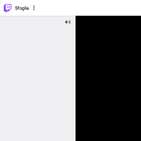
⌥
P
Sfoglia