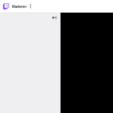
⌥
P
Bladeren