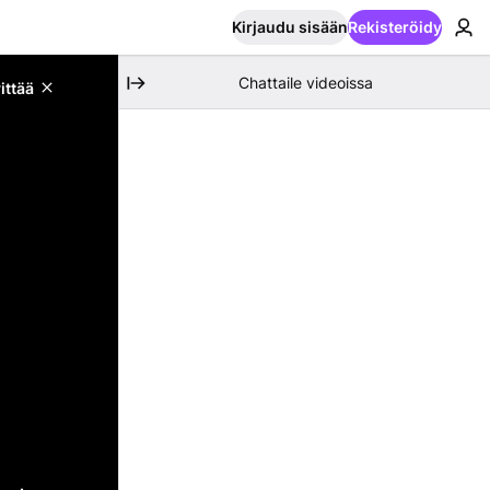
Kirjaudu sisään
Rekisteröidy
Chattaile videoissa
ittää