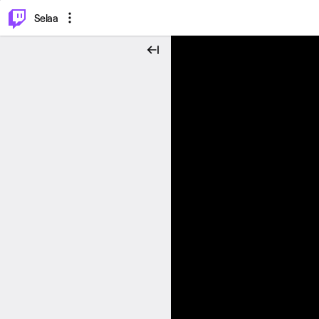
⌥
P
Selaa