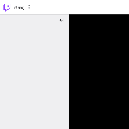
⌥
P
เรียกดู