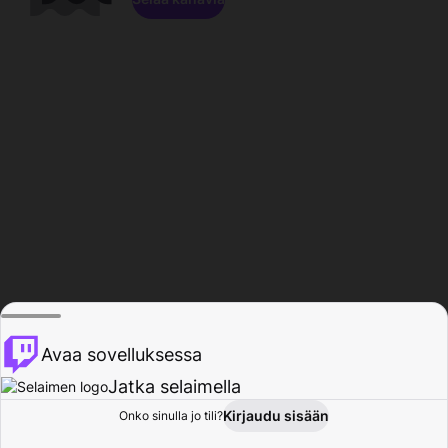
Avaa sovelluksessa
Jatka selaimella
Kirjaudu sisään
Onko sinulla jo tili?
Koti
Selaa
Toiminta
Profiili