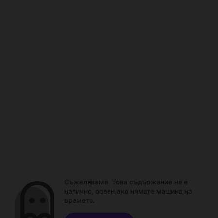
Съжаляваме. Това съдържание не е
налично, освен ако нямате машина на
времето.