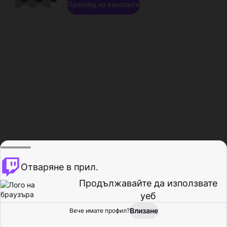
Преглед на каналите
Отваряне в прил.
Продължавайте да използвате
уеб
Влизане
Вече имате профил?
Начало
Преглед
Активност
Профил