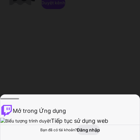
Duyệt kênh
Mở trong Ứng dụng
Tiếp tục sử dụng web
Đăng nhập
Bạn đã có tài khoản?
Trang chủ
Duyệt
Hoạt động
Hồ sơ