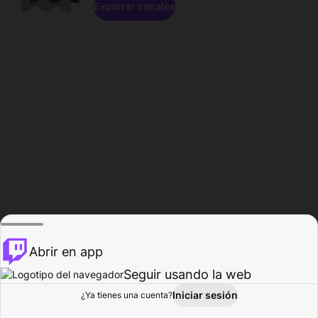
Explorar canales
Abrir en app
Seguir usando la web
Iniciar sesión
Página del
¿Ya tienes una cuenta?
Explorar
Actividad
Perfil
Creador