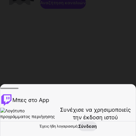
Αναζήτηση καναλιών
Μπες στο App
Συνέχισε να χρησιμοποιείς
την έκδοση ιστού
Σύνδεση
Έχεις ήδη λογαριασμό;
Αρχική σελίδα
Περιήγηση
Δραστηριότητα
Προφίλ