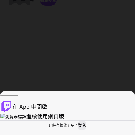
在 App 中開啟
繼續使用網頁版
登入
已經有帳號了嗎？
創作者基地
瀏覽
活動紀錄
個人檔案