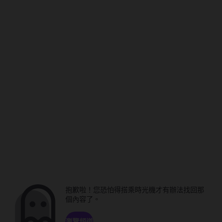
抱歉啦！您恐怕得搭乘時光機才有辦法找回那
個內容了。
瀏覽頻道