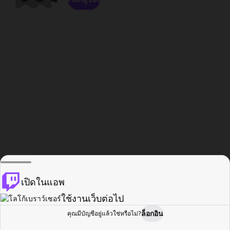
เปิดในแอพ
ใช้งานเว็บต่อไป
ล็อกอิน
คุณมีบัญชีอยู่แล้วใช่หรือไม่?
หน้าแรก
เรียกดู
กิจกรรม
โปรไฟล์