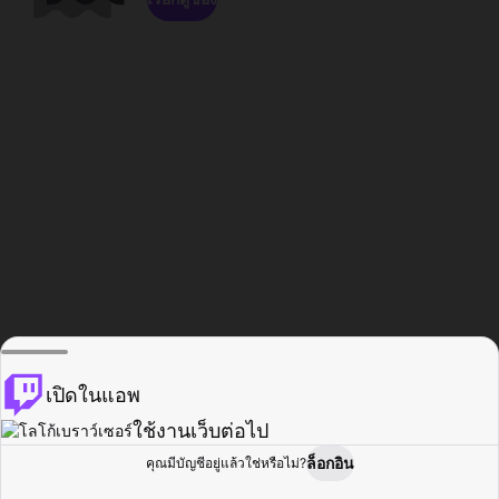
เปิดในแอพ
ใช้งานเว็บต่อไป
ล็อกอิน
คุณมีบัญชีอยู่แล้วใช่หรือไม่?
หน้าแรก
เรียกดู
กิจกรรม
โปรไฟล์