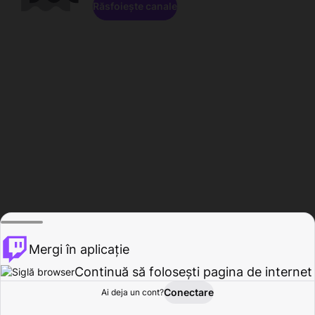
Răsfoiește canale
Mergi în aplicație
Continuă să folosești pagina de internet
Conectare
Ai deja un cont?
Acasă
Răsfoire
Activitate
Profil